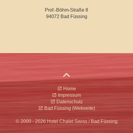
Prof.-Böhm-Straße 8
94072 Bad Füssing
expand_less
open_in_new
Home
open_in_new
Impressum
open_in_new
Datenschutz
open_in_new
Bad Füssing (Webseite)
© 2000 - 2026 Hotel Chalet Swiss / Bad Füssing