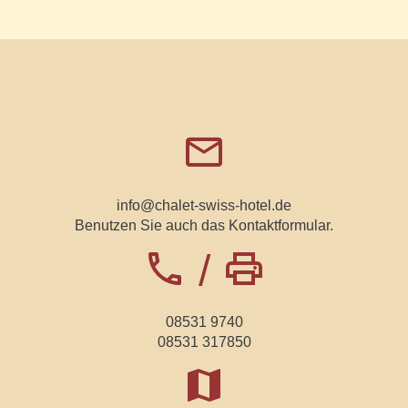
email
info@chalet-swiss-hotel.de
Benutzen Sie auch das
Kontaktformular
.
phone
print
/
08531 9740
08531 317850
map