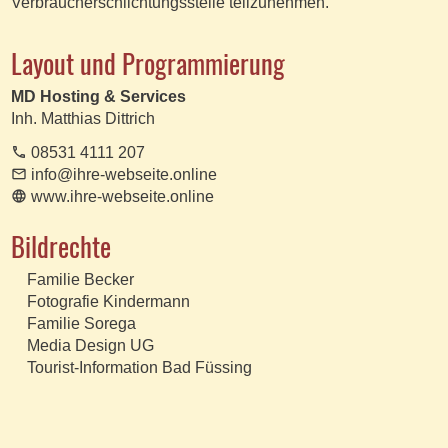
Verbraucherschlichtungsstelle teilzunehmen.
Layout und Programmierung
MD Hosting & Services
Inh. Matthias Dittrich
phone
08531 4111 207
email
info@ihre-webseite.online
language
www.ihre-webseite.online
Bildrechte
Familie Becker
Fotografie Kindermann
Familie Sorega
Media Design UG
Tourist-Information Bad Füssing