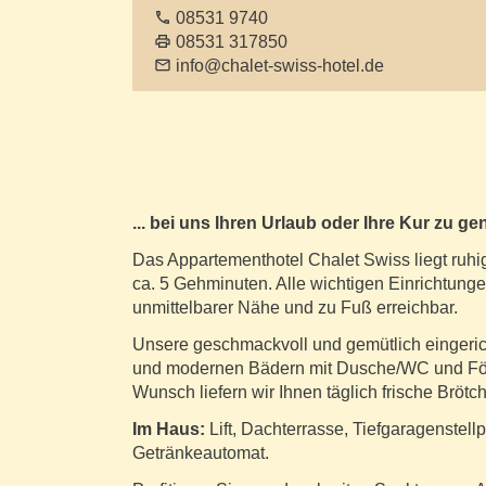
phone
08531 9740
print
08531 317850
email
info@chalet-swiss-hotel.de
... bei uns Ihren Urlaub oder Ihre Kur zu ge
Das Appartementhotel Chalet Swiss liegt ruh
ca. 5 Gehminuten. Alle wichtigen Einrichtunge
unmittelbarer Nähe und zu Fuß erreichbar.
Unsere geschmackvoll und gemütlich eingeric
und modernen Bädern mit Dusche/WC und Föhn.
Wunsch liefern wir Ihnen täglich frische Brötc
Im Haus:
Lift, Dachterrasse, Tiefgaragenste
Getränkeautomat.