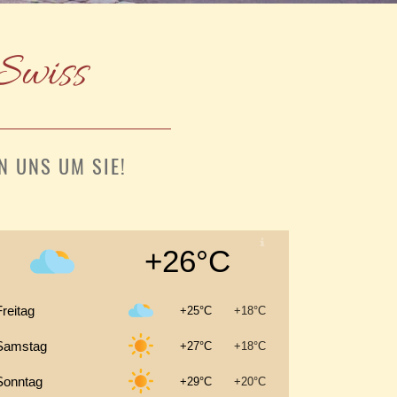
 Swiss
 UNS UM SIE!
+26°C
Freitag
+25°C
+18°C
Samstag
+27°C
+18°C
Sonntag
+29°C
+20°C