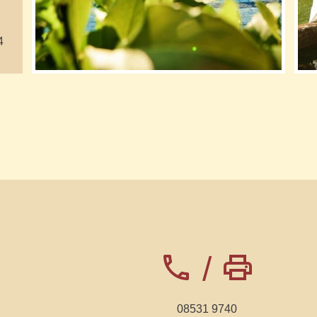
4
phone
print
/
08531 9740